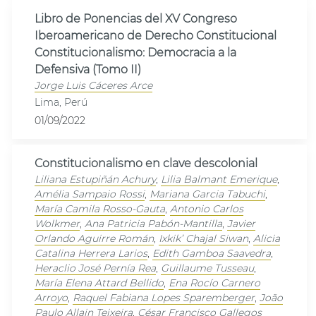
Libro de Ponencias del XV Congreso
Iberoamericano de Derecho Constitucional
Constitucionalismo: Democracia a la
Defensiva (Tomo II)
Jorge Luis Cáceres Arce
Lima, Perú
01/09/2022
Constitucionalismo en clave descolonial
Liliana Estupiñán Achury
,
Lilia Balmant Emerique
,
Amélia Sampaio Rossi
,
Mariana Garcia Tabuchi
,
María Camila Rosso-Gauta
,
Antonio Carlos
Wolkmer
,
Ana Patricia Pabón-Mantilla
,
Javier
Orlando Aguirre Román
,
Ixkik’ Chajal Siwan
,
Alicia
Catalina Herrera Larios
,
Edith Gamboa Saavedra
,
Heraclio José Pernía Rea
,
Guillaume Tusseau
,
María Elena Attard Bellido
,
Ena Rocío Carnero
Arroyo
,
Raquel Fabiana Lopes Sparemberger
,
João
Paulo Allain Teixeira
,
César Francisco Gallegos