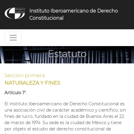
Jump
to
Instituto Iberoamericano de Derecho
navigation
Constitucional
Estatuto
Sección primera
NATURALEZA Y FINES
Artículo 1°.
El Instituto Iberoamericano de Derecho Constitucional es
una asociación civil de carácter académico y científico, sin
fines de lucro, fundado en la ciudad de Buenos Aires el 22
de marzo de 1974. Su sede es la ciudad de México y tiene
por objeto el estudio del derecho constitucional de