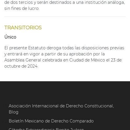
de dos tercios y serán destinados a una institución análoga,
sin fines de lucro.
TRANSITORIOS
Único
El presente Estatuto deroga todas las disposiciones previas
y entrará en vigor a partir de su aprobación por la
Asamblea General celebrada en Ciudad de México el 23 de
octubre de 2024.
Asociación Internacional de Derecho Consttucional,
Blog
Boletín Mexicano de Derecho Comparado
Cátedra Extraordinaria Benito Juárez