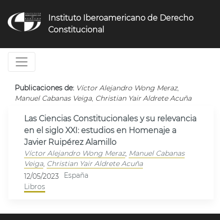
Jump
to
Instituto Iberoamericano de Derecho
navigation
Constitucional
Publicaciones de:
Víctor Alejandro Wong Meraz
,
Manuel Cabanas Veiga
,
Christian Yair Aldrete Acuña
Las Ciencias Constitucionales y su relevancia
en el siglo XXI: estudios en Homenaje a
Javier Ruipérez Alamillo
Víctor Alejandro Wong Meraz
,
Manuel Cabanas
Veiga
,
Christian Yair Aldrete Acuña
España
12/05/2023
Libros