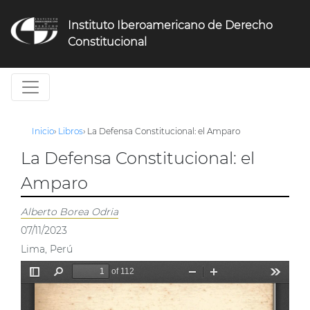
Jump
to
Instituto Iberoamericano de Derecho
navigation
Constitucional
Inicio
›
Libros
›
La Defensa Constitucional: el Amparo
La Defensa Constitucional: el
Amparo
Alberto Borea Odria
07/11/2023
Lima, Perú