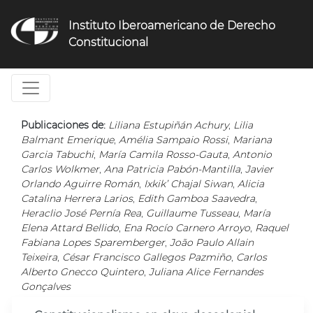
Jump
to
Instituto Iberoamericano de Derecho
navigation
Constitucional
Publicaciones de:
Liliana Estupiñán Achury
,
Lilia
Balmant Emerique
,
Amélia Sampaio Rossi
,
Mariana
Garcia Tabuchi
,
María Camila Rosso-Gauta
,
Antonio
Carlos Wolkmer
,
Ana Patricia Pabón-Mantilla
,
Javier
Orlando Aguirre Román
,
Ixkik’ Chajal Siwan
,
Alicia
Catalina Herrera Larios
,
Edith Gamboa Saavedra
,
Heraclio José Pernía Rea
,
Guillaume Tusseau
,
María
Elena Attard Bellido
,
Ena Rocío Carnero Arroyo
,
Raquel
Fabiana Lopes Sparemberger
,
João Paulo Allain
Teixeira
,
César Francisco Gallegos Pazmiño
,
Carlos
Alberto Gnecco Quintero
,
Juliana Alice Fernandes
Gonçalves