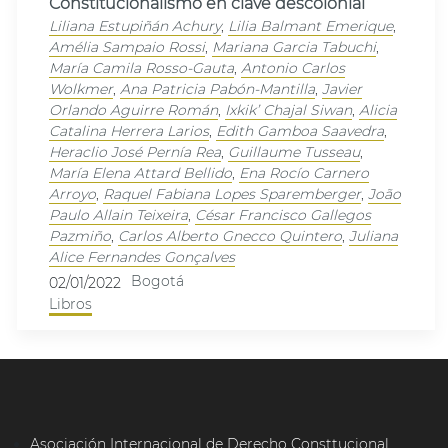
Constitucionalismo en clave descolonial
Liliana Estupiñán Achury
,
Lilia Balmant Emerique
,
Amélia Sampaio Rossi
,
Mariana Garcia Tabuchi
,
María Camila Rosso-Gauta
,
Antonio Carlos
Wolkmer
,
Ana Patricia Pabón-Mantilla
,
Javier
Orlando Aguirre Román
,
Ixkik’ Chajal Siwan
,
Alicia
Catalina Herrera Larios
,
Edith Gamboa Saavedra
,
Heraclio José Pernía Rea
,
Guillaume Tusseau
,
María Elena Attard Bellido
,
Ena Rocío Carnero
Arroyo
,
Raquel Fabiana Lopes Sparemberger
,
João
Paulo Allain Teixeira
,
César Francisco Gallegos
Pazmiño
,
Carlos Alberto Gnecco Quintero
,
Juliana
Alice Fernandes Gonçalves
Bogotá
02/01/2022
Libros
Asociación Internacional de Derecho Consttucional,