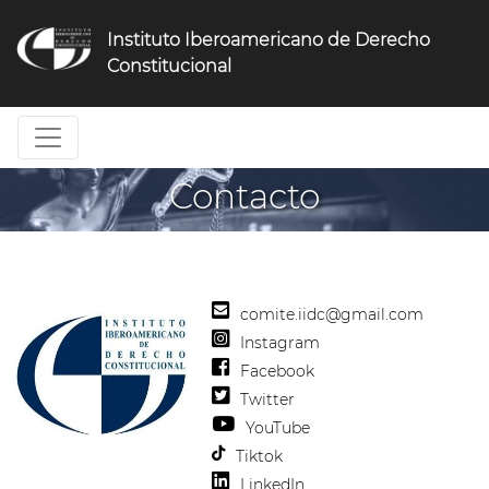
Jump
to
Instituto Iberoamericano de Derecho
navigation
Constitucional
Contacto
comite.iidc@gmail.com
Instagram
Facebook
Twitter
YouTube
Tiktok
LinkedIn