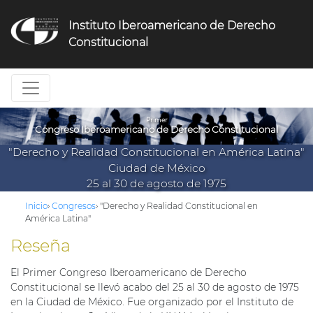
Jump
to
Instituto Iberoamericano de Derecho
navigation
Constitucional
Primer
Congreso Iberoamericano de Derecho Constitucional
"Derecho y Realidad Constitucional en América Latina"
Ciudad de México
25 al 30 de agosto de 1975
Inicio
›
Congresos
›
"Derecho y Realidad Constitucional en
América Latina"
Reseña
El Primer Congreso Iberoamericano de Derecho
Constitucional se llevó acabo del 25 al 30 de agosto de 1975
en la Ciudad de México. Fue organizado por el Instituto de