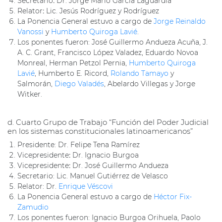
Secretario
:
Dr. Jorge Mario García Laguardia
Relator
:
Lic. Jesús Rodríguez y Rodríguez
La Ponencia General estuvo a cargo de
Jorge Reinaldo
Vanossi
y
Humberto Quiroga Lavié
.
Los ponentes fueron: José Guillermo Andueza Acuña, J.
A. C. Grant, Francisco López Valadez, Eduardo Novoa
Monreal, Herman Petzol Pernia,
Humberto Quiroga
Lavié
, Humberto E. Ricord,
Rolando Tamayo
y
Salmorán,
Diego Valadés
, Abelardo Villegas y Jorge
Witker.
d. Cuarto Grupo de Trabajo “Función del Poder Judicial
en los sistemas constitucionales latinoamericanos”
Presidente: Dr. Felipe Tena Ramírez
Vicepresidente
:
Dr. Ignacio Burgoa
Vicepresidente
:
Dr. José Guillermo Andueza
Secretario: Lic. Manuel Gutiérrez de Velasco
Relator: Dr.
Enrique Véscovi
La Ponencia General estuvo a cargo de
Héctor Fix-
Zamudio
Los ponentes fueron: Ignacio Burgoa Orihuela, Paolo