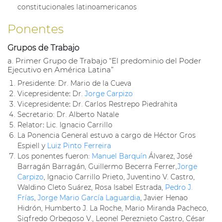
constitucionales latinoamericanos
Ponentes
Grupos de Trabajo
a. Primer Grupo de Trabajo “El predominio del Poder
Ejecutivo en América Latina”
Presidente: Dr. Mario de la Cueva
Vicepresidente
:
Dr.
Jorge Carpizo
Vicepresidente
:
Dr. Carlos Restrepo Piedrahita
Secretario: Dr. Alberto Natale
Relator
:
Lic. Ignacio Carrillo
La Ponencia General estuvo a cargo de Héctor Gros
Espiell y
Luiz Pinto Ferreira
Los ponentes fueron:
Manuel Barquín
Álvarez, José
Barragán Barragán, Guillermo Becerra Ferrer,
Jorge
Carpizo
, Ignacio Carrillo Prieto, Juventino V. Castro,
Waldino Cleto Suárez, Rosa Isabel Estrada,
Pedro J.
Frías
,
Jorge Mario García Laguardia
, Javier Henao
Hidrón, Humberto J. La Roche, Mario Miranda Pacheco,
Sigfredo Orbegoso V., Leonel Pereznieto Castro, César