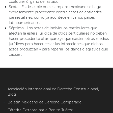
cualquier órgano del Estado.
Sexta.- Es deseable que el amparo mexicano se haga
expresamente procedente contra actos de entidades
paraestatales, como ya acontece en varios países
latinoamericanos.
Séptima.- Los actos de individuos particulares que
afectan la esfera jurídica de otros particulares no deben
hacer procedente el amparo ya que existen otros medios
jurídicos para hacer cesar las infracciones que dichos
actos produzcan y para reparar los daños o agravios que
causen.
Asociación Internacional de Derecho Consttucional,
Blog
Boletín Mexicano de Derecho Comparado
Cátedra Extraordinaria Benito Juárez