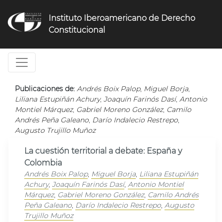
Jump
to
Instituto Iberoamericano de Derecho
navigation
Constitucional
Publicaciones de:
Andrés Boix Palop
,
Miguel Borja
,
Liliana Estupiñán Achury
,
Joaquín Farinós Dasí
,
Antonio
Montiel Márquez
,
Gabriel Moreno González
,
Camilo
Andrés Peña Galeano
,
Darío Indalecio Restrepo
,
Augusto Trujillo Muñoz
La cuestión territorial a debate: España y
Colombia
Andrés Boix Palop
,
Miguel Borja
,
Liliana Estupiñán
Achury
,
Joaquín Farinós Dasí
,
Antonio Montiel
Márquez
,
Gabriel Moreno González
,
Camilo Andrés
Peña Galeano
,
Darío Indalecio Restrepo
,
Augusto
Trujillo Muñoz