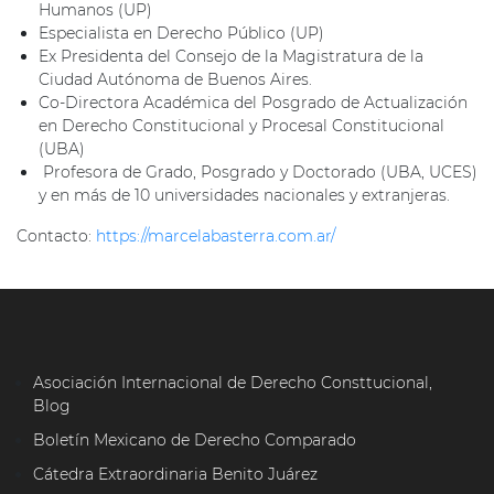
Humanos (UP)
Especialista en Derecho Público (UP)
Ex Presidenta del Consejo de la Magistratura de la
Ciudad Autónoma de Buenos Aires.
Co-Directora Académica del Posgrado de Actualización
en Derecho Constitucional y Procesal Constitucional
(UBA)
Profesora de Grado, Posgrado y Doctorado (UBA, UCES)
y en más de 10 universidades nacionales y extranjeras.
Contacto:
https://marcelabasterra.com.ar/
Asociación Internacional de Derecho Consttucional,
Blog
Boletín Mexicano de Derecho Comparado
Cátedra Extraordinaria Benito Juárez