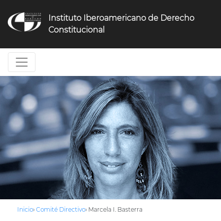
Jump
to
Instituto Iberoamericano de Derecho
navigation
Constitucional
Inicio
›
Comité Directivo
›
Marcela I. Basterra